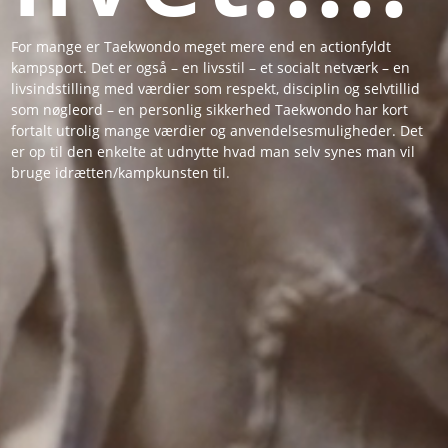
For mange er Taekwondo meget mere end en actionfyldt
kampsport. Det er også – en livsstil – et socialt netværk – en
livsindstilling med værdier som respekt, disciplin og selvtillid
som nøgleord – en personlig sikkerhed Taekwondo har kort
fortalt utrolig mange værdier og anvendelsesmuligheder. Det
er op til den enkelte at udnytte hvad man selv synes man vil
bruge idrætten/kampkunsten til.