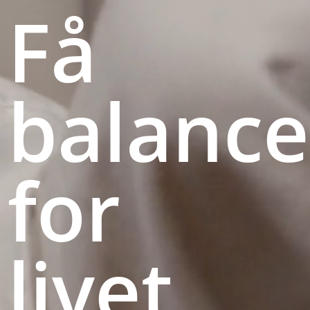
Få
balance
for
livet.....