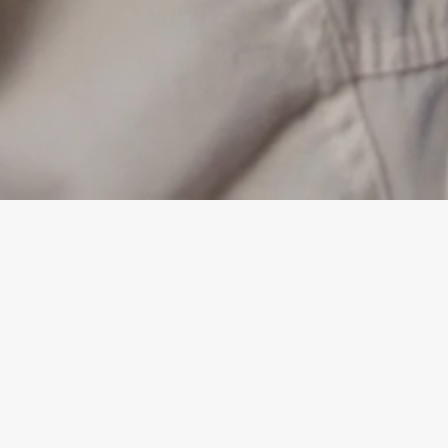
29
Riga Open 2026
-
30
AUG
19
German Open 2026
-
20
SEP
26
Polish Open 2026
-
27
SEP