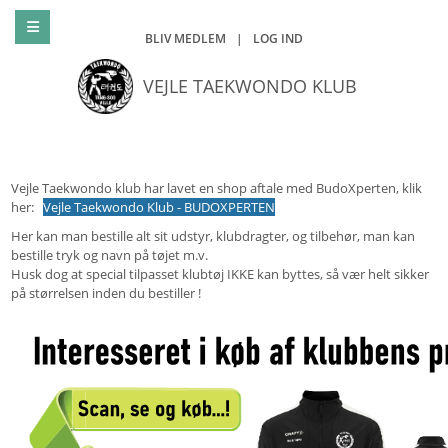
BLIV MEDLEM
|
LOG IND
VEJLE TAEKWONDO KLUB
Vejle Taekwondo klub har lavet en shop aftale med BudoXperten, klik
her:
Vejle Taekwondo Klub - BUDOXPERTEN
Her kan man bestille alt sit udstyr, klubdragter, og tilbehør, man kan
bestille tryk og navn på tøjet m.v.
Husk dog at special tilpasset klubtøj IKKE kan byttes, så vær helt sikker
på størrelsen inden du bestiller !