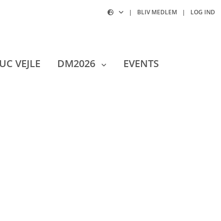
|
BLIV MEDLEM
|
LOG IND
UC VEJLE
DM2026
EVENTS