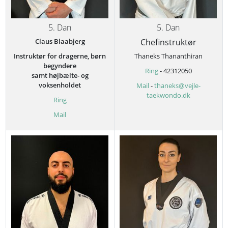
5. Dan
5. Dan
Claus Blaabjerg
Chefinstruktør
Instruktør for dragerne, børn
Thaneks Thananthiran
begyndere
Ring
- 42312050
samt højbælte- og
voksenholdet
Mail
-
thaneks@vejle-
taekwondo.dk
Ring
Mail